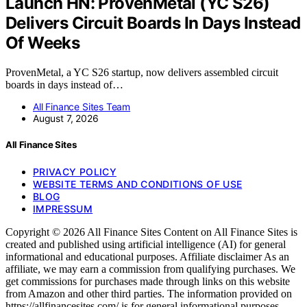
Launch HN: ProvenMetal (YC S26)
Delivers Circuit Boards In Days Instead
Of Weeks
ProvenMetal, a YC S26 startup, now delivers assembled circuit
boards in days instead of…
All Finance Sites Team
August 7, 2026
All Finance Sites
PRIVACY POLICY
WEBSITE TERMS AND CONDITIONS OF USE
BLOG
IMPRESSUM
Copyright © 2026 All Finance Sites Content on All Finance Sites is
created and published using artificial intelligence (AI) for general
informational and educational purposes. Affiliate disclaimer As an
affiliate, we may earn a commission from qualifying purchases. We
get commissions for purchases made through links on this website
from Amazon and other third parties. The information provided on
https://allfinancesites.com/ is for general informational purposes